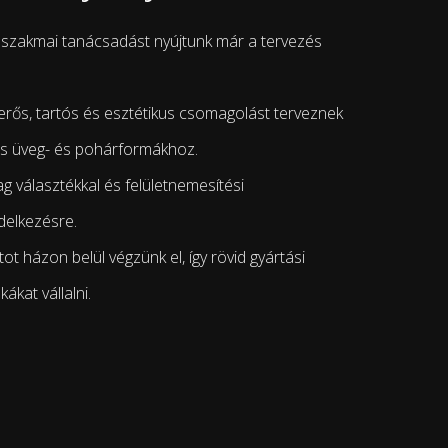
 szakmai tanácsadást nyújtunk már a tervezés
erős, tartós és esztétikus csomagolást terveznek
os üveg- és pohárformákhoz.
g választékkal és felületnemesítési
delkezésre.
ot házon belül végzünk el, így rövid gyártási
ákat vállalni.