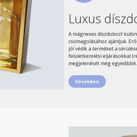
Luxus díszd
A mágneses díszdobozt különl
csomagolásához ajánljuk. Erő
jól védik a terméket a sérülé
felületkezelési eljárásokkal (
megjelenését még egyedibbé.
bővebben