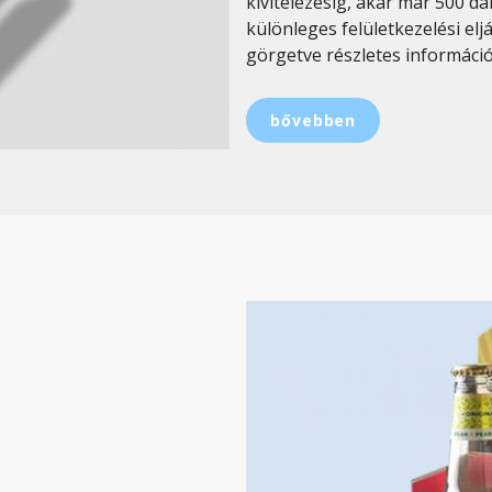
kivitelezésig, akár már 500 d
különleges felületkezelési el
görgetve részletes információk
bővebben