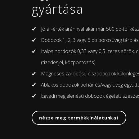
gyártása
Jó ár-érték aránnyal akár már 500 db-tól kés
Dobozok 1, 2, 3 vagy 6 db borosüveg tárolá
Italos hordozók 0,33 vagy 0,5 literes sörök, c
(tizedesjel, központozás).
Mágneses záródású díszdobozok különleges 
Ablakos dobozok pohár és/vagy üveg együt
Egyedi megjelenésű dobozok égetett szesze
nézze meg termékkínálatunkat