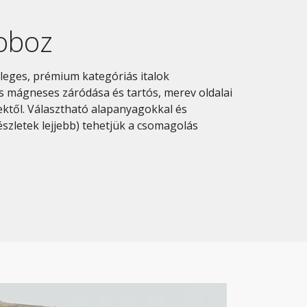
oboz
eges, prémium kategóriás italok
s mágneses záródása és tartós, merev oldalai
sektől. Választható alapanyagokkal és
részletek lejjebb) tehetjük a csomagolás