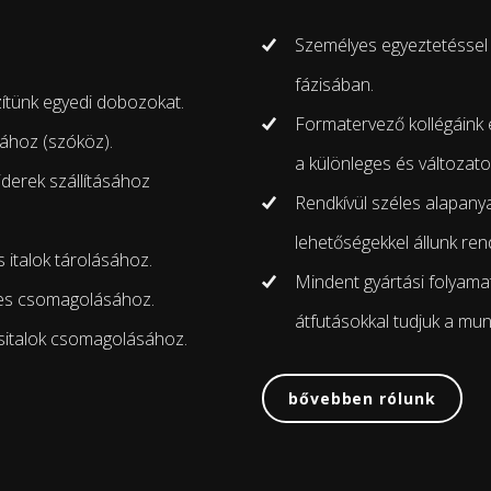
Személyes egyeztetéssel
fázisában.
zítünk egyedi dobozokat.
Formatervező kollégáink 
sához (szóköz).
a különleges és változat
iderek szállításához
Rendkívül széles alapanya
lehetőségekkel állunk ren
italok tárolásához.
Mindent gyártási folyamat
tes csomagolásához.
átfutásokkal tudjuk a munk
sitalok csomagolásához.
bővebben rólunk