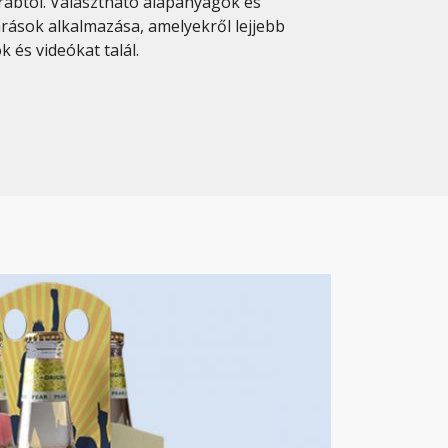
arabtól. Választható alapanyagok és
járások alkalmazása, amelyekről lejjebb
 és videókat talál.